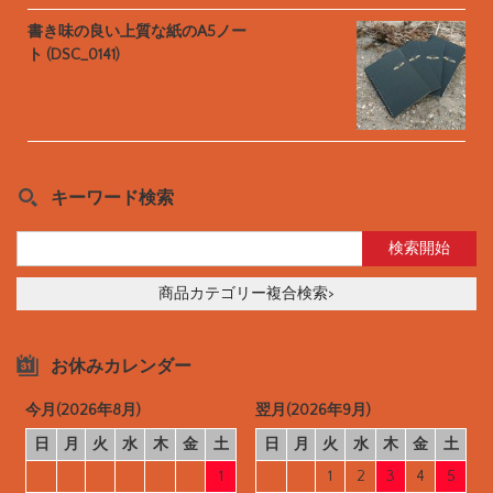
書き味の良い上質な紙のA5ノー
ト (DSC_0141)
キーワード検索
商品カテゴリー複合検索>
お休みカレンダー
今月(2026年8月)
翌月(2026年9月)
日
月
火
水
木
金
土
日
月
火
水
木
金
土
1
1
2
3
4
5